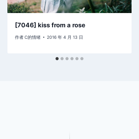
[7046] kiss from a rose
作者
C的情绪
2016 年 4 月 13 日