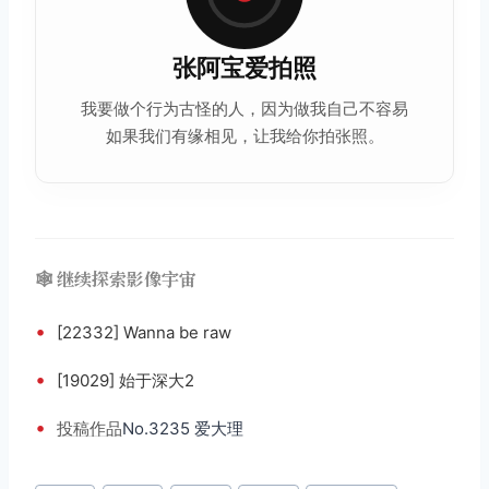
张阿宝爱拍照
我要做个行为古怪的人，因为做我自己不容易
如果我们有缘相见，让我给你拍张照。
🕸️ 继续探索影像宇宙
•
[22332] Wanna be raw
•
[19029] 始于深大2
•
投稿
作品
No.3235 爱大理