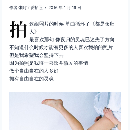
作者
张阿宝爱拍照
2016 年 1 月 16 日
拍
这组照片的时候 单曲循环了《都是夜归
人》
最喜欢那句 像夜归的灵魂已迷失了方向
不知道什么时候才能有更多的人喜欢我拍的照片
但是我希望我会坚持下去
因为拍照是我唯一喜欢并热爱的事情
做个自由自在的人多好
拥有自由自在的灵魂