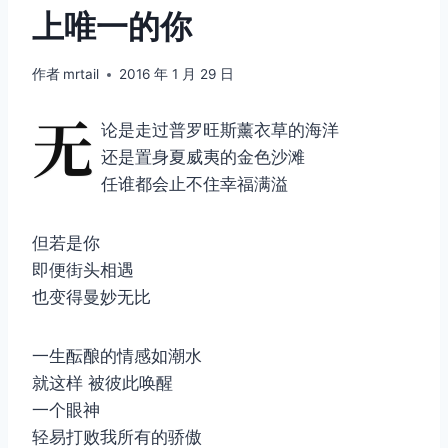
上唯一的你
作者
mrtail
2016 年 1 月 29 日
无
论是走过普罗旺斯薰衣草的海洋
还是置身夏威夷的金色沙滩
任谁都会止不住幸福满溢
但若是你
即便街头相遇
也变得曼妙无比
一生酝酿的情感如潮水
就这样 被彼此唤醒
一个眼神
轻易打败我所有的骄傲