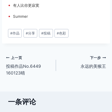
•
有人比你更寂寞
•
Summer
文
#
作品
#
分享
#
投稿
#
色彩
章
标
签：
文
上一页
下一步
投稿作品No.6449
永远的美猴王
章
160123晴
导
航
一条评论