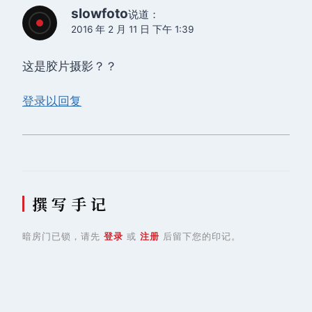
slowfoto
说道：
2016 年 2 月 11 日 下午 1:39
这是胶片摄影？？
登录以回复
撰 写 手 记
暗房门已锁，请先
登录
或
注册
后留下您的印记。