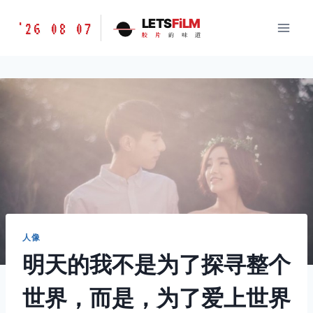
跳
胶
LETS
FiLM
'26 08 07
到
胶
片
的
味
道
片
内
的
容
味
道
LETSFILM
人像
明天的我不是为了探寻整个
世界，而是，为了爱上世界