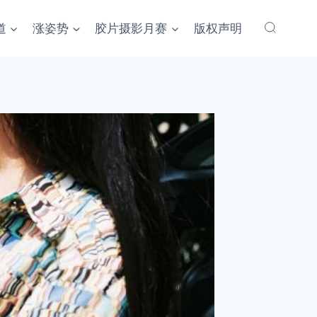
道
涨姿势
胶片摄影月赛
版权声明