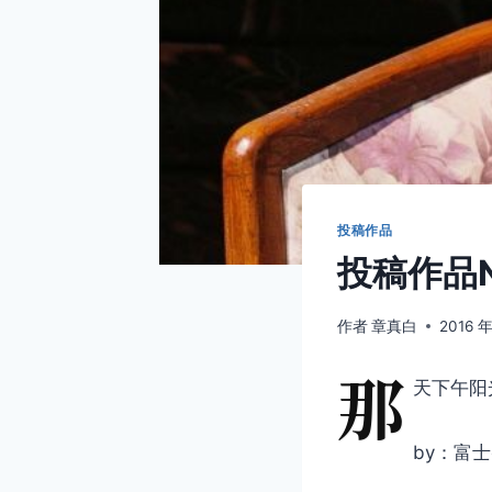
投稿作品
投稿作品N
作者
章真白
2016 年
那
天下午阳
by：富士