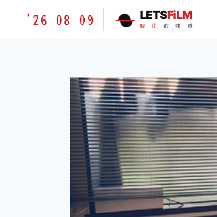
跳
胶
LETS
FiLM
'26 08 09
到
片
胶
片
的
味
道
内
的
容
味
道
LETSFILM