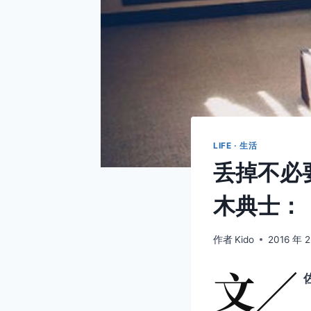
LIFE · 生活
丢掉不必
木典士：
作者
Kido
2016 年 
文／