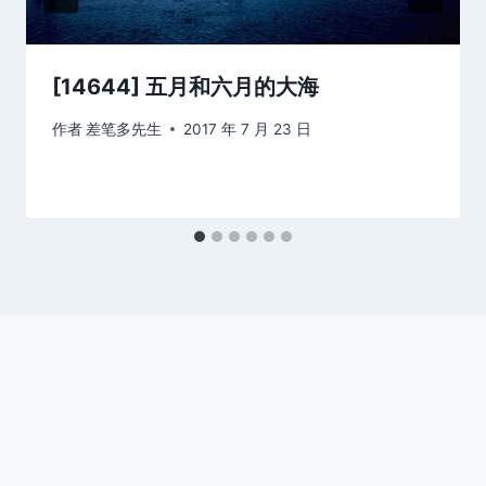
[14644] 五月和六月的大海
作者
差笔多先生
2017 年 7 月 23 日