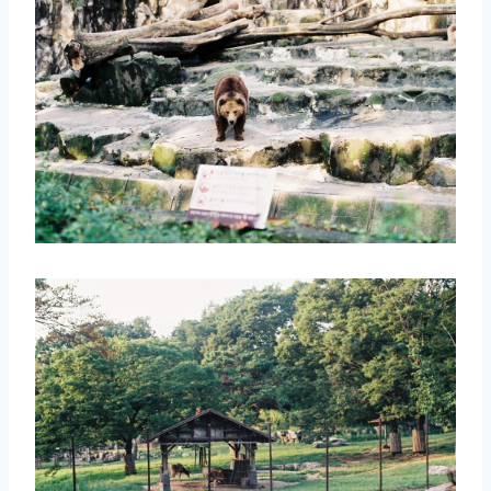
取消
搜索