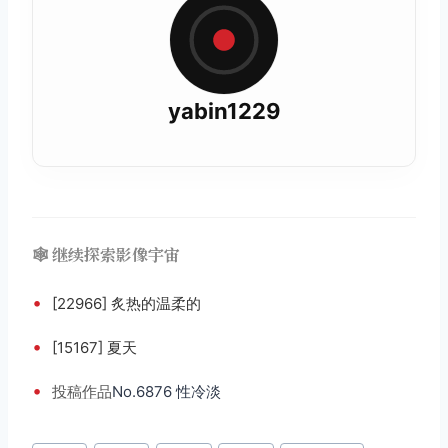
yabin1229
🕸️ 继续探索影像宇宙
•
[22966] 炙热的温柔的
•
[15167] 夏天
•
投稿
作品
No.6876 性冷淡