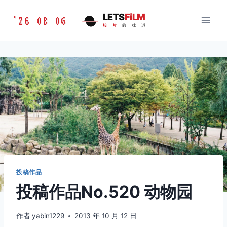
跳
胶
LETS
FiLM
'26 08 06
到
胶
片
的
味
道
片
内
的
容
味
道
LETSFILM
投稿作品
投稿作品No.520 动物园
作者
yabin1229
2013 年 10 月 12 日