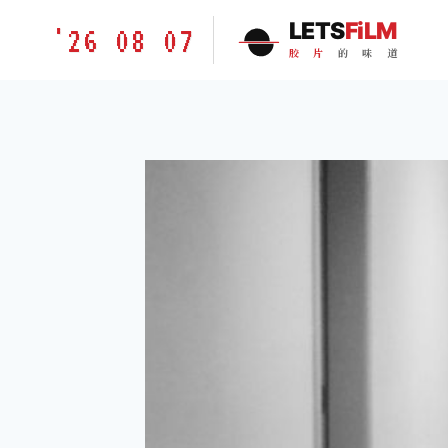
跳
胶
LETS
FiLM
'26 08 07
到
片
胶
片
的
味
道
内
的
容
味
道
LETSFILM