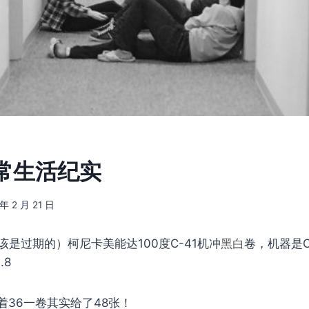
常生活纪实
 年 2 月 21 日
该是过期的）柯尼卡美能达100度C-41机冲
黑白
卷，机器是Can
.8
着36一卷其实给了48张！