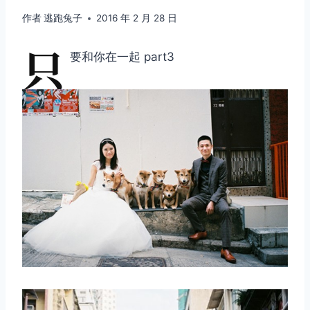
作者
逃跑兔子
2016 年 2 月 28 日
只
要和你在一起 part3