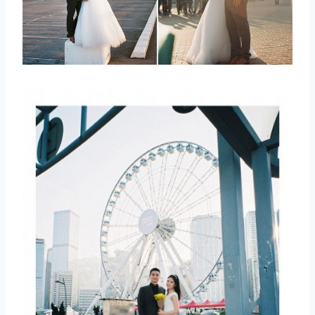
取消
搜索