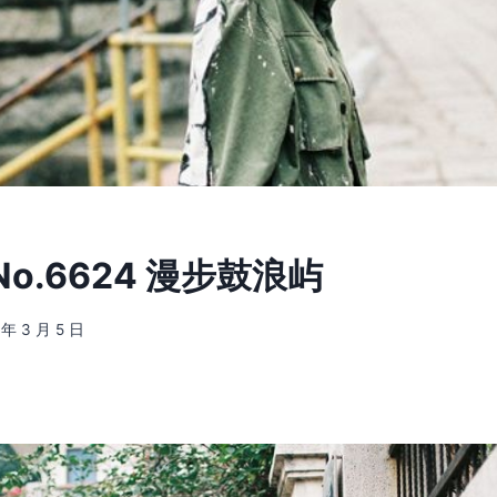
o.6624 漫步鼓浪屿
 年 3 月 5 日