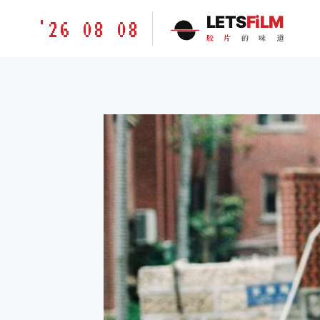
跳
胶
LETS
FiLM
'26 08 08
到
片
胶
片
的
味
道
内
的
容
味
道
LETSFILM