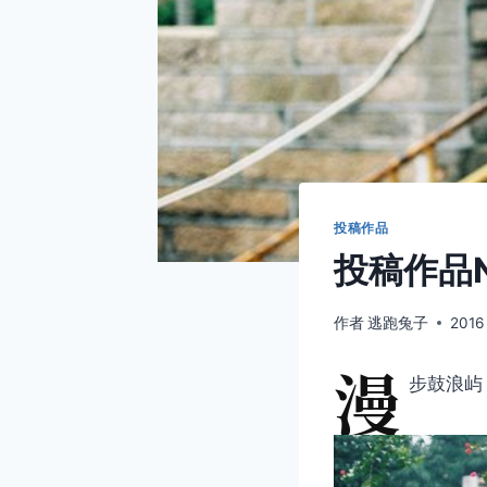
投稿作品
投稿作品N
作者
逃跑兔子
2016
漫
步鼓浪屿