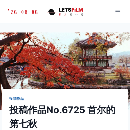
跳
胶
LETS
FiLM
'26 08 06
到
胶
片
的
味
道
片
内
的
容
味
道
LETSFILM
投稿作品
投稿作品No.6725 首尔的
第七秋