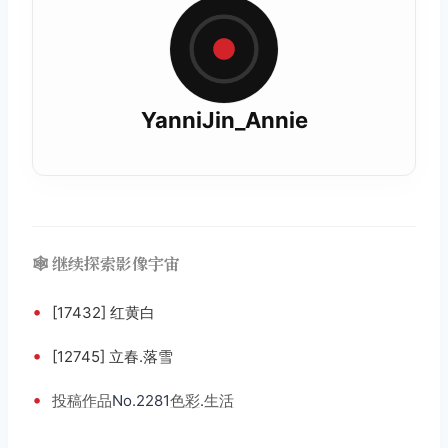
YanniJin_Annie
🕸️ 继续探索影像宇宙
•
[17432] 红黄白
•
[12745] 立春.落雪
•
投稿
作品
No.2281
色彩
.
生活