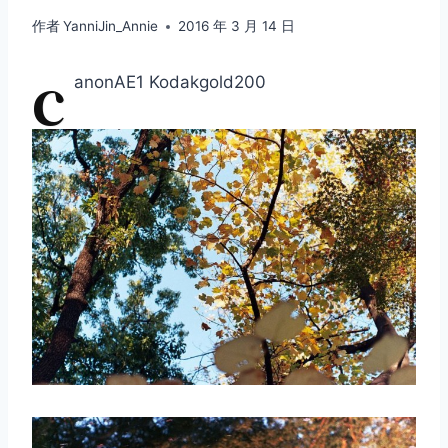
作者
YanniJin_Annie
2016 年 3 月 14 日
c
anonAE1 Kodakgold200