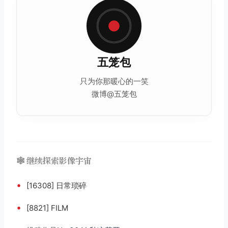
五笼包
只为你那暖心的一笑
微博@五笼包
🕸️ 继续探索影像宇宙
•
[16308] 日常琐碎
•
[8821] FILM