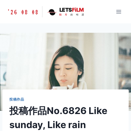
跳
胶
LETS
FiLM
'26 08 08
到
胶
片
的
味
道
片
内
的
容
味
道
LETSFILM
投稿作品
投稿作品No.6826 Like
sunday, Like rain