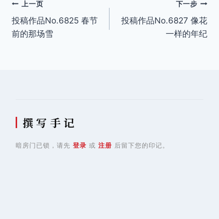
文
上一页
下一步
投稿作品No.6825 春节
投稿作品No.6827 像花
章
前的那场雪
一样的年纪
导
航
撰 写 手 记
暗房门已锁，请先
登录
或
注册
后留下您的印记。