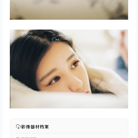
影像器材档案