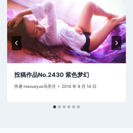
投稿作品No.2430 紫色梦幻
作者
maxueyue马学月
2014 年 8 月 14 日