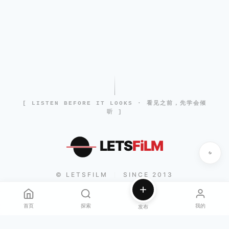
[ LISTEN BEFORE IT LOOKS · 看见之前，先学会倾
听 ]
LETS
FiLM
© LETSFILM
SINCE 2013
|
首页
探索
我的
发布