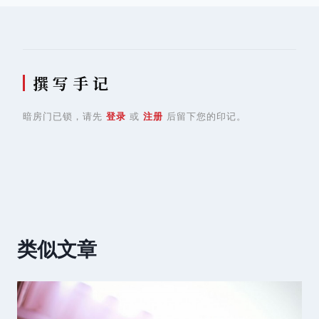
航
撰 写 手 记
暗房门已锁，请先
登录
或
注册
后留下您的印记。
类似文章