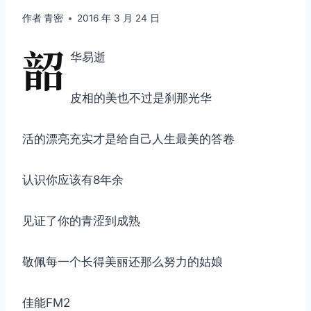
作者
青密
2016 年 3 月 24 日
韶
华易逝
皮相的美也不过是刹那光华
活的漂亮充实才是给自己人生最美的答卷
认识你应该有8年余
见证了你的青涩到成熟
敬佩每一个长得美丽还那么努力的姑娘
佳能FM2