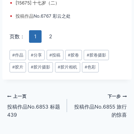
•
[15675] 十七岁（二）
•
投稿
作品
No.6767 彩云之处
页数：
1
2
文
#
作品
#
分享
#
投稿
#
胶卷
#
胶卷摄影
章
#
胶片
#
胶片摄影
#
胶片相机
#
色彩
标
签：
文
上一页
下一步
投稿作品No.6853 标题
投稿作品No.6855 旅行
章
439
的惊喜
导