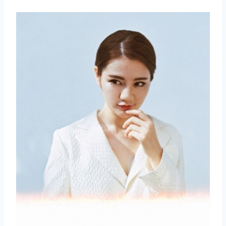
取消
搜索