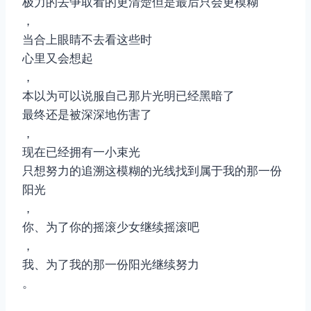
极力的去争取看的更清楚但是最后只会更模糊
，
当合上眼睛不去看这些时
心里又会想起
，
本以为可以说服自己那片光明已经黑暗了
最终还是被深深地伤害了
，
现在已经拥有一小束光
只想努力的追溯这模糊的光线找到属于我的那一份
阳光
，
你、为了你的摇滚少女继续摇滚吧
，
我、为了我的那一份阳光继续努力
。