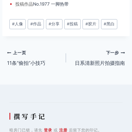
•
投稿
作品
No.1977 一脚热带
文
#
人像
#
作品
#
分享
#
投稿
#
胶片
#
黑白
章
标
签：
文
上一页
下一步
11条“偷拍”小技巧
日系清新照片拍摄指南
章
导
航
撰 写 手 记
暗房门已锁，请先
登录
或
注册
后留下您的印记。