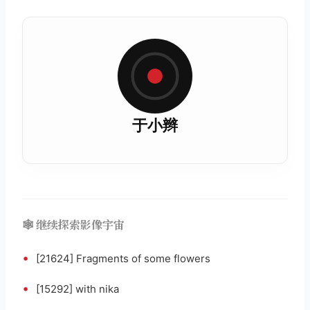
于小辫
🕸️ 继续探索影像宇宙
•
[21624] Fragments of some flowers
•
取消
搜索
[15292] with nika