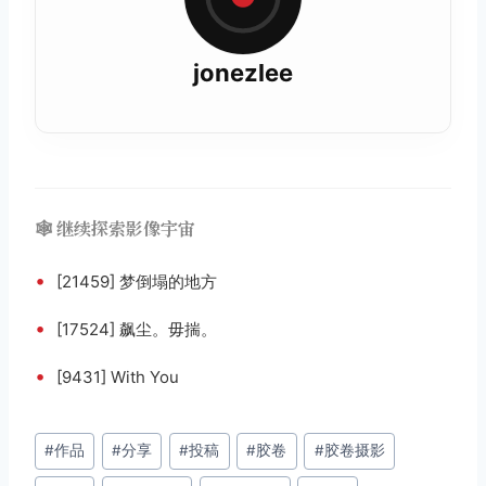
jonezlee
🕸️ 继续探索影像宇宙
•
[21459] 梦倒塌的地方
•
[17524] 飙尘。毋揣。
•
[9431] With You
文
#
作品
#
分享
#
投稿
#
胶卷
#
胶卷摄影
章