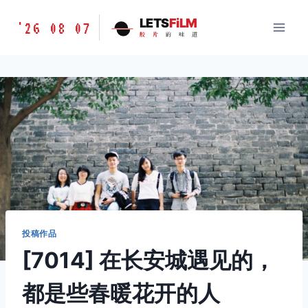
跳
胶
LETS
FiLM
'26 08 07
到
胶
片
的
味
道
片
内
的
容
味
道
LETSFILM
投稿作品
[7014] 在长安城遇见的，
都是些春暖花开的人