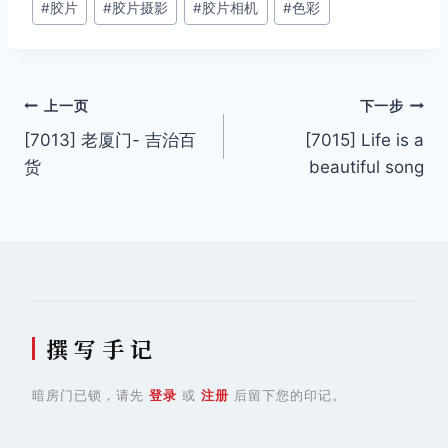
#
胶片
#
胶片摄影
#
胶片相机
#
色彩
标
签：
文
上一页
下一步
[7013] 老厦门- 吉治百
[7015] Life is a
章
货
beautiful song
导
航
撰 写 手 记
暗房门已锁，请先
登录
或
注册
后留下您的印记。