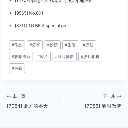
•
[14707] 你是不久的清晨 向我温柔地狂奔
•
[9565] No.001
•
[8711] TO BE A special girl
文
#
作品
#
分享
#
投稿
#
生活
#
胶卷
章
#
胶卷摄影
#
胶片
#
胶片摄影
#
胶片相机
标
签：
#
色彩
文
上一页
下一步
[7054] 北方的冬天
[7056] 醒时做梦
章
导