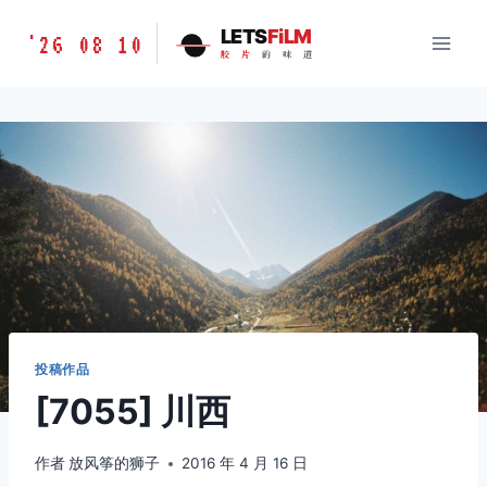
跳
胶
LETS
FiLM
'26 08 10
到
胶
片
的
味
道
片
内
的
容
味
道
LETSFILM
投稿作品
[7055] 川西
作者
放风筝的狮子
2016 年 4 月 16 日