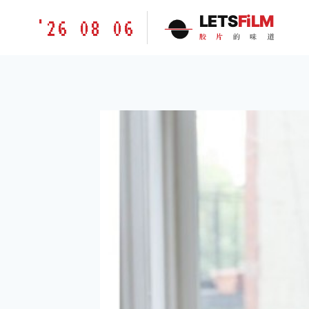
跳
胶
LETS
FiLM
'26 08 06
到
片
胶
片
的
味
道
内
的
容
味
道
LETSFILM