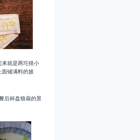
起来就是两坨很小
上面铺满料的披
。
觉得餐后杯盘狼藉的景