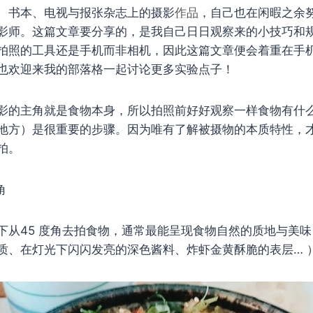
、书本、电视与报张杂志上的摄影
作品
，自己也在闲暇之余
影师。这篇文章要分享的，是我自己日日观察来的小技巧和规则
拍照的工具还是手机而非相机，因此这篇文章便会着​​重在手
也欢迎来我的部落格一起讨论更多实验点子！
影的主角就是食物本身，所以拍照前好好观察一样食物有什
地方）是很重要的步骤。因为唯有了解被摄物的本质特性，
拍。
角
从45 度角去拍食物，通常最能呈现食物自然的质地与美味（
质、在灯光下闪闪发亮的深色酱料、炸虾金黄酥脆的表层… 