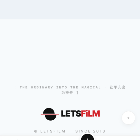
[ THE ORDINARY INTO THE MAGICAL · 让平凡变
为神奇 ]
LETS
FiLM
© LETSFILM
SINCE 2013
|