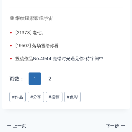
🕸️ 继续探索影像宇宙
•
[21373] 老七。
•
[19507] 落场雪给你看
•
投稿
作品
No.4944 走错时光遇见你-待字闺中
页数：
1
2
文
#
作品
#
分享
#
投稿
#
色彩
章
标
签：
文
上一页
下一步