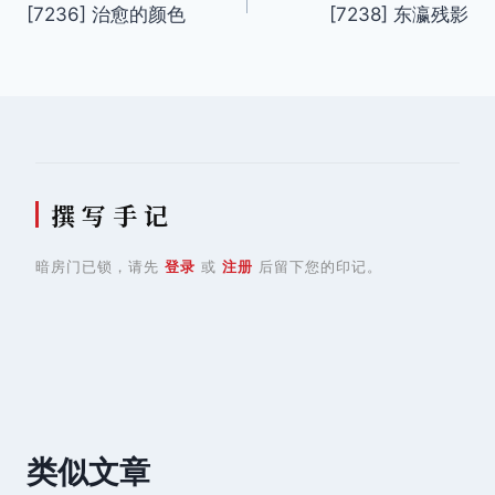
[7236] 治愈的颜色
[7238] 东瀛残影
章
导
航
撰 写 手 记
暗房门已锁，请先
登录
或
注册
后留下您的印记。
类似文章