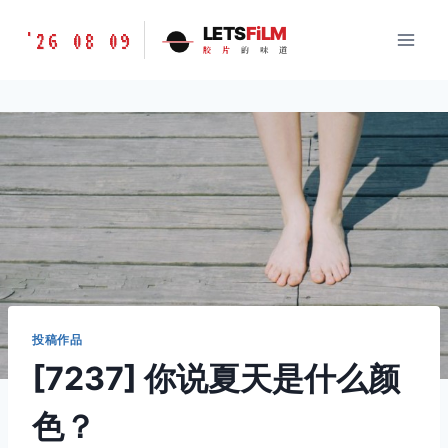
跳
胶
LETS
FiLM
'26 08 09
到
胶
片
的
味
道
片
内
的
容
味
道
LETSFILM
投稿作品
[7237] 你说夏天是什么颜
色？