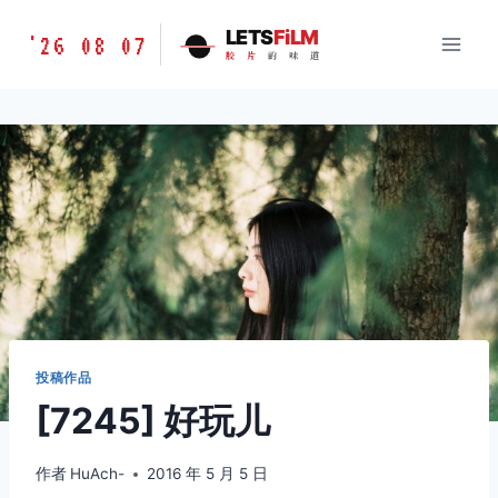
跳
胶
LETS
FiLM
'26 08 07
到
胶
片
的
味
道
片
内
的
容
味
道
LETSFILM
投稿作品
[7245] 好玩儿
作者
HuAch-
2016 年 5 月 5 日