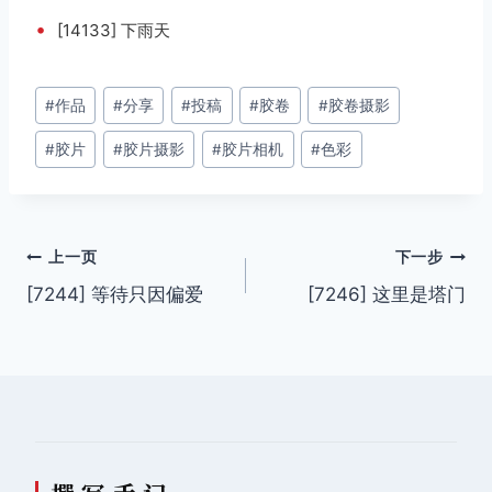
•
[14133] 下雨天
文
#
作品
#
分享
#
投稿
#
胶卷
#
胶卷摄影
章
#
胶片
#
胶片摄影
#
胶片相机
#
色彩
标
签：
文
上一页
下一步
[7244] 等待只因偏爱
[7246] 这里是塔门
章
导
航