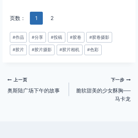
页数：
1
2
文
#
作品
#
分享
#
投稿
#
胶卷
#
胶卷摄影
章
#
胶片
#
胶片摄影
#
胶片相机
#
色彩
标
签：
文
上一页
下一步
奥斯陆广场下午的故事
脆软甜美的少女酥胸──
章
马卡龙
导
航