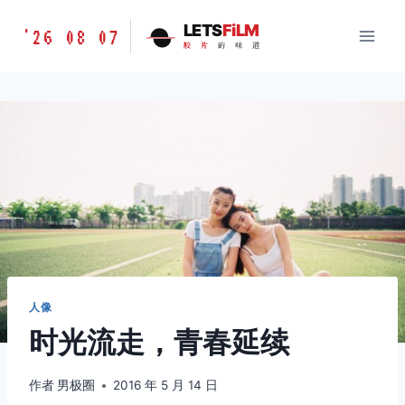
跳
胶
LETS
FiLM
'26 08 07
到
胶
片
的
味
道
片
内
的
容
味
道
LETSFILM
人像
时光流走，青春延续
作者
男极圈
2016 年 5 月 14 日