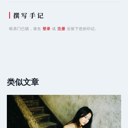
撰 写 手 记
暗房门已锁，请先
登录
或
注册
后留下您的印记。
类似文章