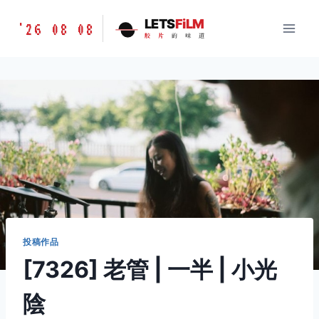
跳
胶
LETS
FiLM
'26 08 08
到
胶
片
的
味
道
片
内
的
容
味
道
LETSFILM
投稿作品
[7326] 老管 | 一半 | 小光
陰