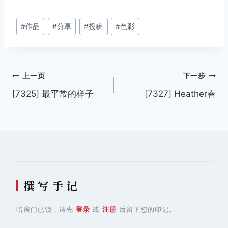
文
#
作品
#
分享
#
投稿
#
色彩
章
标
签：
文
上一页
下一步
[7325] 最平常的样子
[7327] Heather春
章
导
航
撰 写 手 记
暗房门已锁，请先
登录
或
注册
后留下您的印记。