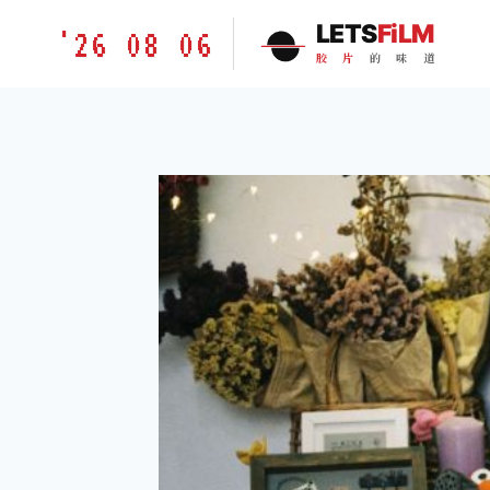
跳
胶
LETS
FiLM
'26 08 06
到
片
胶
片
的
味
道
内
的
容
味
道
LETSFILM