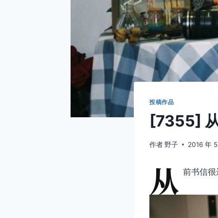
投稿作品
[7355
作者
野子
2016 年 5
从
前书信很