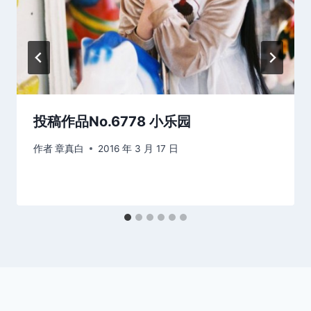
投稿作品No.6778 小乐园
作者
章真白
2016 年 3 月 17 日