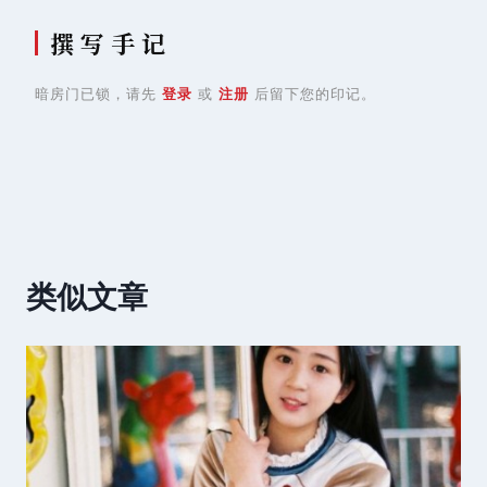
撰 写 手 记
暗房门已锁，请先
登录
或
注册
后留下您的印记。
类似文章