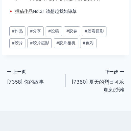
•
投稿
作品
No.31 请想起我如绿草
文
#
作品
#
分享
#
投稿
#
胶卷
#
胶卷摄影
章
#
胶片
#
胶片摄影
#
胶片相机
#
色彩
标
签：
文
上一页
下一步
[7358] 你的故事
[7360] 夏天的烈日可乐
章
帆船沙滩
导
航