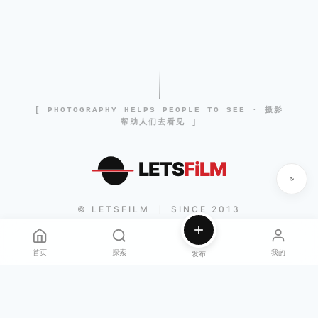
[ PHOTOGRAPHY HELPS PEOPLE TO SEE · 摄影
帮助人们去看见 ]
LETS
FiLM
© LETSFILM
SINCE 2013
|
首页
探索
我的
发布