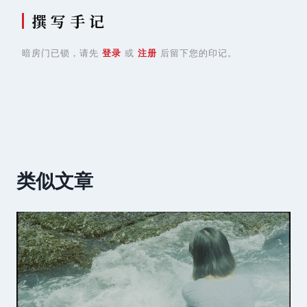
撰 写 手 记
暗房门已锁，请先
登录
或
注册
后留下您的印记。
类似文章