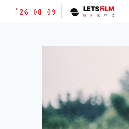
跳
胶
LETS
FiLM
'26 08 09
到
片
胶
片
的
味
道
内
的
容
味
道
LETSFILM