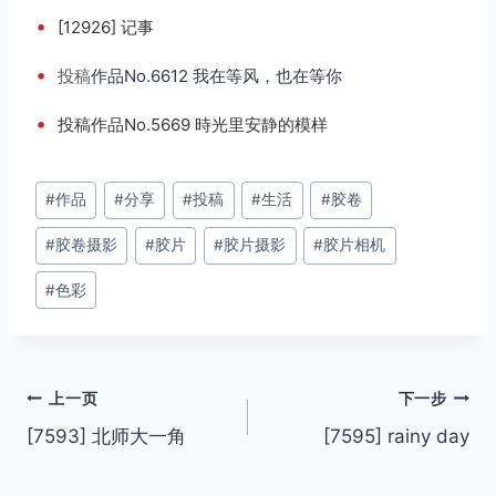
•
[12926] 记事
•
投稿
作品No.6612 我在等风，也在等你
•
投稿作品No.5669 時光里安静的模样
文
#
作品
#
分享
#
投稿
#
生活
#
胶卷
章
#
胶卷摄影
#
胶片
#
胶片摄影
#
胶片相机
标
签：
#
色彩
文
上一页
下一步
[7593] 北师大一角
[7595] rainy day
章