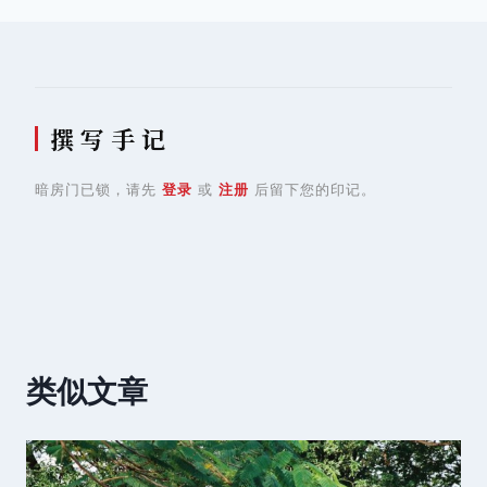
导
航
撰 写 手 记
暗房门已锁，请先
登录
或
注册
后留下您的印记。
类似文章