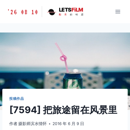
跳
胶
LETS
FiLM
'26 08 10
到
胶
片
的
味
道
片
内
的
容
味
道
LETSFILM
投稿作品
[7594] 把旅途留在风景里
作者
摄影师滨水情怀
2016 年 6 月 9 日