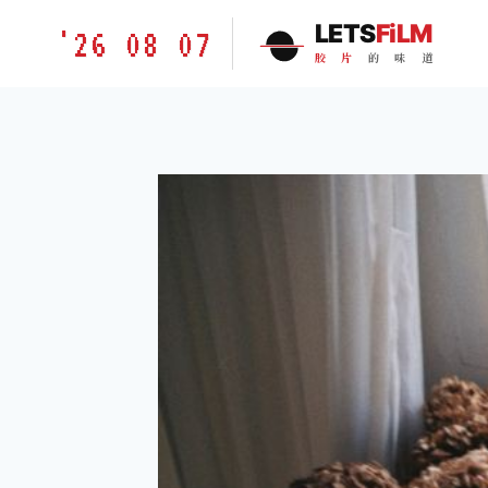
跳
胶
LETS
FiLM
'26 08 07
到
片
胶
片
的
味
道
内
的
容
味
道
LETSFILM