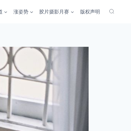
道
涨姿势
胶片摄影月赛
版权声明