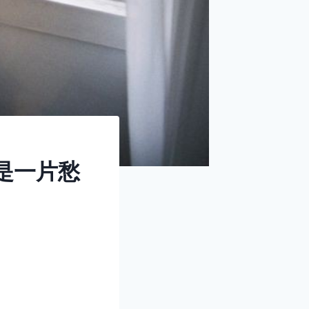
总是一片愁