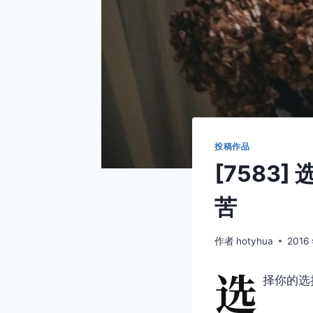
投稿作品
[7583
苦
作者
hotyhua
2016
选
择你的选