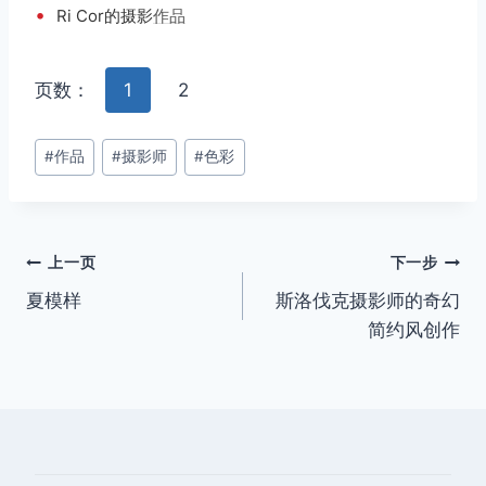
•
Ri Cor的摄影
作品
页数：
1
2
文
#
作品
#
摄影师
#
色彩
章
标
签：
文
上一页
下一步
夏模样
斯洛伐克摄影师的奇幻
章
简约风创作
导
航