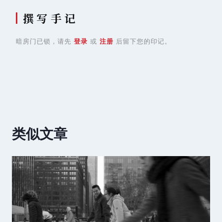
撰 写 手 记
暗房门已锁，请先
登录
或
注册
后留下您的印记。
类似文章