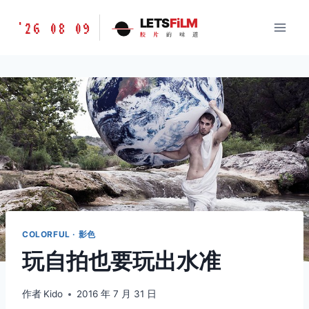
跳
胶
LETS
FiLM
'26 08 09
到
胶
片
的
味
道
片
内
的
容
味
道
LETSFILM
COLORFUL · 影色
玩自拍也要玩出水准
作者
Kido
2016 年 7 月 31 日