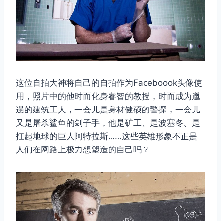
这位自拍大神将自己的自拍作为Faceboook头像使
用，照片中的他时而化身睿智的教授，时而成为邋
遢的建筑工人，一会儿是身材健硕的警探，一会儿
又是屠杀鲨鱼的刽子手，他是矿工、是波塞冬、是
扛起地球的巨人阿特拉斯……这些英雄形象不正是
人们在网路上极力想塑造的自己吗？