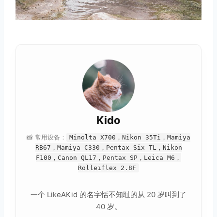
Kido
📸 常用设备：
Minolta X700，Nikon 35Ti，Mamiya
RB67，Mamiya C330，Pentax Six TL，Nikon
F100，Canon QL17，Pentax SP，Leica M6，
Rolleiflex 2.8F
一个 LikeAKid 的名字恬不知耻的从 20 岁叫到了
40 岁。