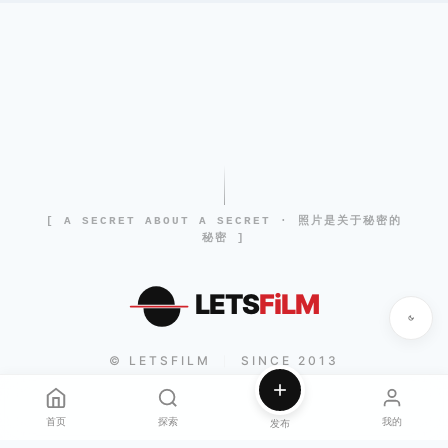
[ A SECRET ABOUT A SECRET · 照片是关于秘密的
秘密 ]
LETS
FiLM
© LETSFILM
SINCE 2013
|
首页
探索
我的
发布