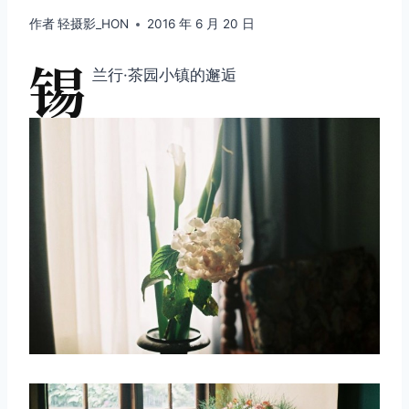
作者
轻摄影_HON
2016 年 6 月 20 日
锡
兰行·茶园小镇的邂逅