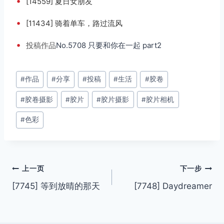
•
[14559] 夏日女朋友
•
[11434] 骑着单车，路过流风
•
投稿
作品
No.5708 只要和你在一起 part2
文
#
作品
#
分享
#
投稿
#
生活
#
胶卷
章
#
胶卷摄影
#
胶片
#
胶片摄影
#
胶片相机
标
签：
#
色彩
文
上一页
下一步
[7745] 等到放晴的那天
[7748] Daydreamer
章
导