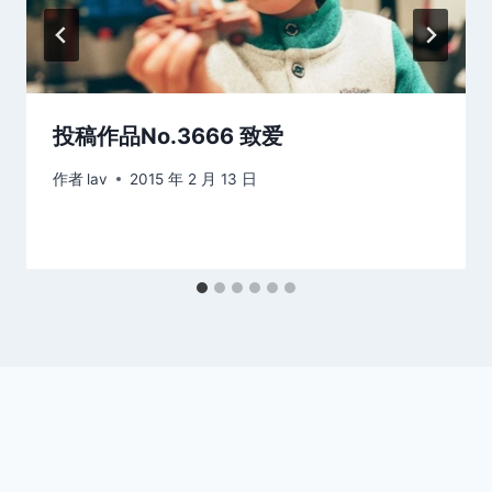
投稿作品No.3666 致爱
作者
lav
2015 年 2 月 13 日