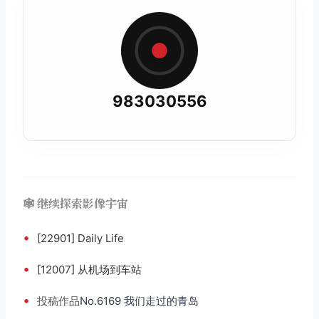
983030556
🕸️ 继续探索影像宇宙
•
[22901] Daily Life
•
[12007] 从机场到车站
•
投稿
作品
No.6169 我们走过的青岛