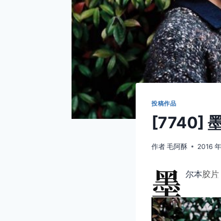
投稿作品
[7740]
作者
毛阿酥
2016 年
墨
尔本
胶片