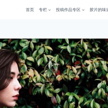
首页
专栏
投稿作品专区
胶片的味