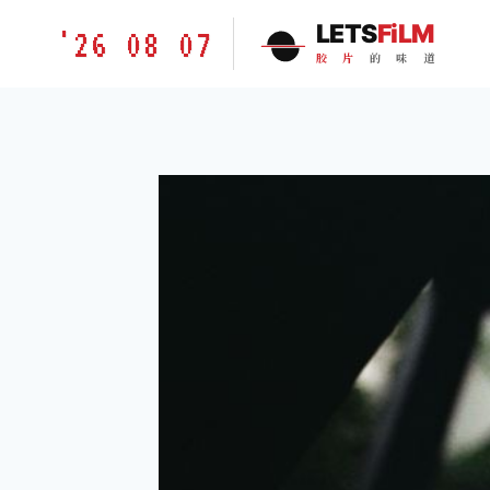
跳
胶
LETS
FiLM
'26 08 07
到
片
胶
片
的
味
道
内
的
容
味
道
LETSFILM