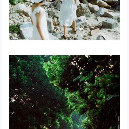
取消
搜索