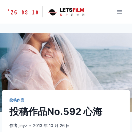
跳
胶
LETS
FiLM
'26 08 10
到
胶
片
的
味
道
片
内
的
容
味
道
LETSFILM
投稿作品
投稿作品No.592 心海
作者
jieyz
2013 年 10 月 26 日