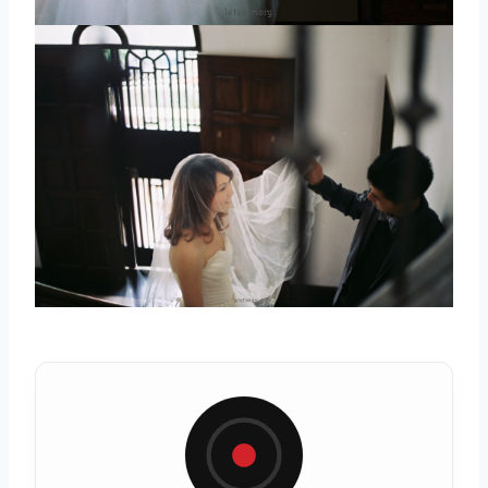
取消
搜索