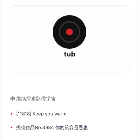
tub
🕸️ 继续探索影像宇宙
•
[11818] Keep you warm
•
投稿
作品
No.3984 你的笑容是恩惠