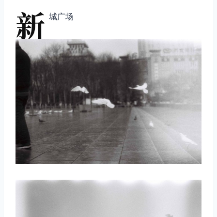
新
城广场