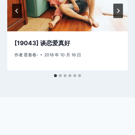
[19043] 谈恋爱真好
作者
星卷卷-
2018 年 10 月 16 日