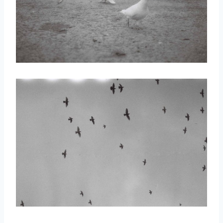
取消
搜索