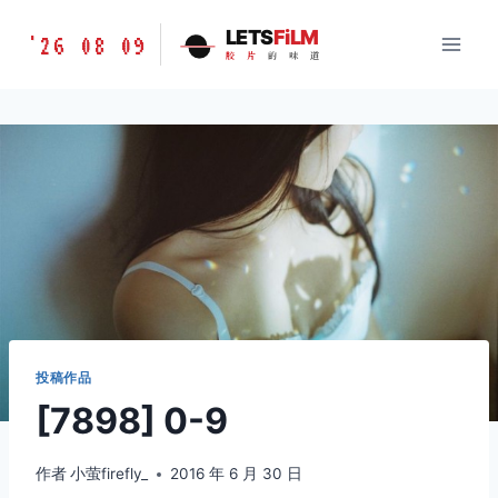
跳
胶
LETS
FiLM
'26 08 09
到
胶
片
的
味
道
片
内
的
容
味
道
LETSFILM
投稿作品
[7898] 0-9
作者
小萤firefly_
2016 年 6 月 30 日