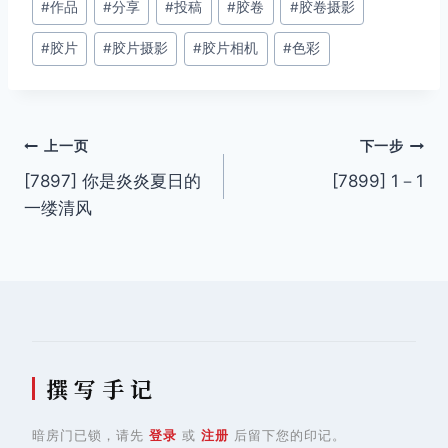
#
作品
#
分享
#
投稿
#
胶卷
#
胶卷摄影
章
#
胶片
#
胶片摄影
#
胶片相机
#
色彩
标
签：
文
上一页
下一步
[7897] 你是炎炎夏日的
[7899] 1－1
章
一缕清风
导
航
撰 写 手 记
暗房门已锁，请先
登录
或
注册
后留下您的印记。