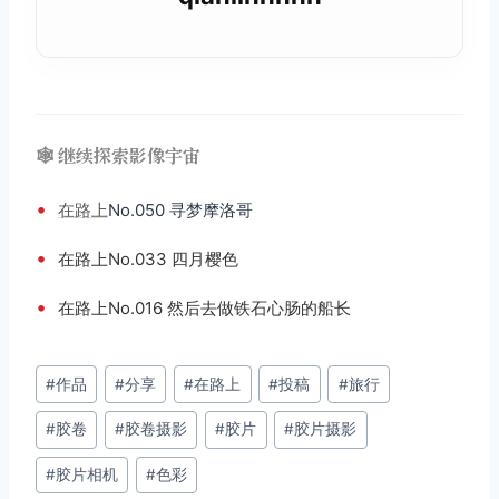
🕸️ 继续探索影像宇宙
•
在路上
No.050 寻梦摩洛哥
•
在路上No.033 四月樱色
•
在路上No.016 然后去做铁石心肠的船长
文
#
作品
#
分享
#
在路上
#
投稿
#
旅行
章
#
胶卷
#
胶卷摄影
#
胶片
#
胶片摄影
标
签：
#
胶片相机
#
色彩