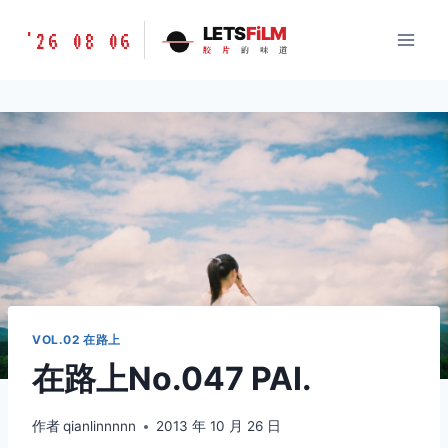
跳
胶
LETS
FiLM
'26 08 06
到
胶
片
的
味
道
片
内
的
容
味
道
LETSFILM
VOL.02 在路上
在路上No.047 PAI.
作者
qianlinnnnn
2013 年 10 月 26 日