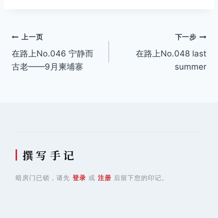
文
上一页
下一步
在路上No.046 宁静而
在路上No.048 last
章
古老——9月柬埔寨
summer
导
航
撰 写 手 记
暗房门已锁，请先
登录
或
注册
后留下您的印记。