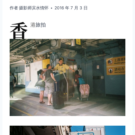
作者
摄影师滨水情怀
2016 年 7 月 3 日
香
港
旅拍