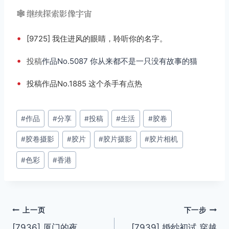
🕸️ 继续探索影像宇宙
•
[9725] 我住进风的眼睛，聆听你的名字。
•
投稿
作品No.5087 你从来都不是一只没有故事的猫
•
投稿作品No.1885 这个杀手有点热
文
#
作品
#
分享
#
投稿
#
生活
#
胶卷
章
#
胶卷摄影
#
胶片
#
胶片摄影
#
胶片相机
标
签：
#
色彩
#
香港
文
上一页
下一步
[7936] 厦门的夜
[7939] 婚纱初试 穿越