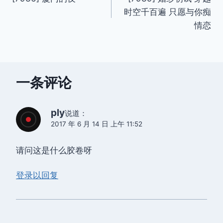
章
时空千百遍 只愿与你痴
导
情恋
航
一条评论
ply
说道：
2017 年 6 月 14 日 上午 11:52
请问这是什么胶卷呀
登录以回复