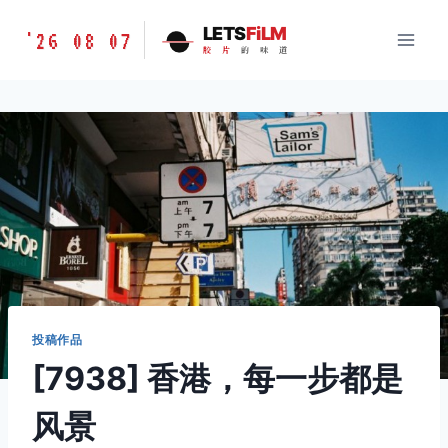
跳
胶
LETS
FiLM
'26 08 07
到
胶
片
的
味
道
片
内
的
容
味
道
LETSFILM
投稿作品
[7938] 香港，每一步都是
风景