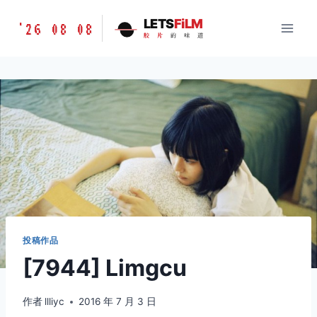
跳
胶
LETS
FiLM
'26 08 08
到
胶
片
的
味
道
片
内
的
容
味
道
LETSFILM
投稿作品
[7944] Limgcu
作者
llliyc
2016 年 7 月 3 日