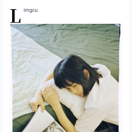
L
imgcu