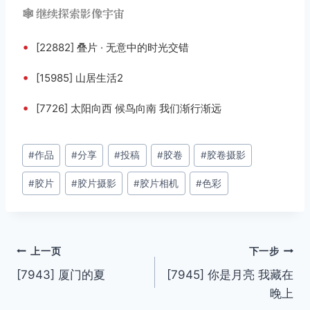
🕸️ 继续探索影像宇宙
•
[22882] 叠片 · 无意中的时光交错
•
[15985] 山居生活2
•
[7726] 太阳向西 候鸟向南 我们渐行渐远
文
#
作品
#
分享
#
投稿
#
胶卷
#
胶卷摄影
章
#
胶片
#
胶片摄影
#
胶片相机
#
色彩
标
签：
文
上一页
下一步
[7943] 厦门的夏
[7945] 你是月亮 我藏在
章
晚上