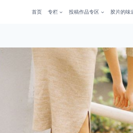
首页
专栏
投稿作品专区
胶片的味