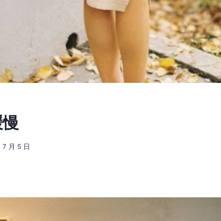
缓慢
 7 月 5 日