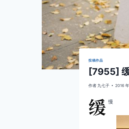
投稿作品
[7955] 
作者
九七子
2016 年
缓
慢