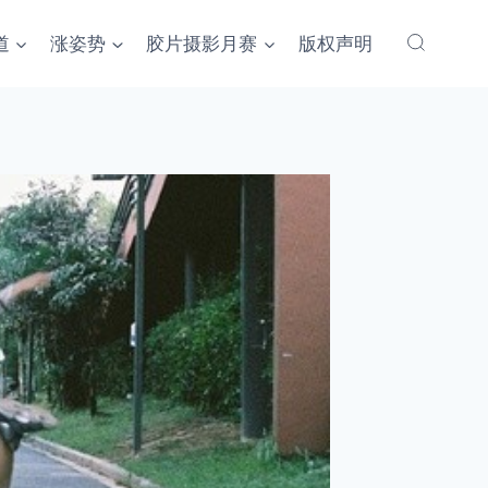
道
涨姿势
胶片摄影月赛
版权声明