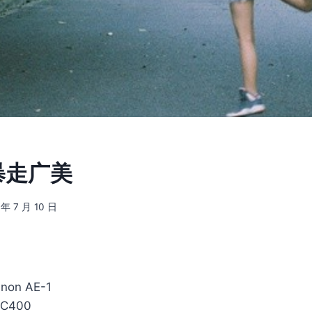
 暴走广美
 年 7 月 10 日
on AE-1
C400