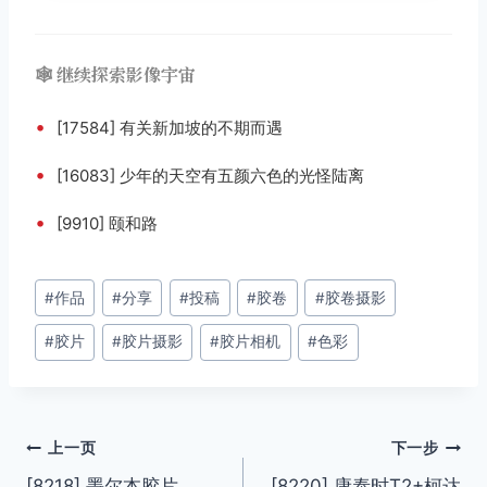
🕸️ 继续探索影像宇宙
•
[17584] 有关新加坡的不期而遇
•
[16083] 少年的天空有五颜六色的光怪陆离
•
[9910] 颐和路
文
#
作品
#
分享
#
投稿
#
胶卷
#
胶卷摄影
章
#
胶片
#
胶片摄影
#
胶片相机
#
色彩
标
签：
文
上一页
下一步
[8218] 墨尔本胶片
[8220] 康泰时T2+柯达