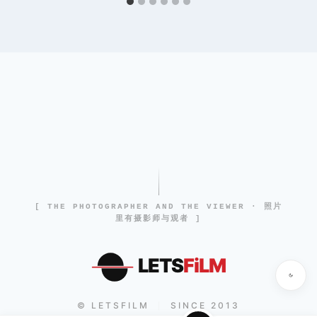
[ THE PHOTOGRAPHER AND THE VIEWER · 照片
里有摄影师与观者 ]
LETS
FiLM
© LETSFILM
SINCE 2013
|