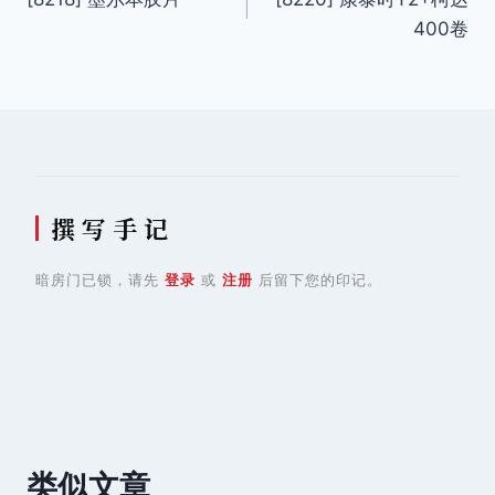
章
400卷
导
航
撰 写 手 记
暗房门已锁，请先
登录
或
注册
后留下您的印记。
类似文章