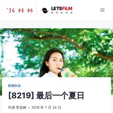
跳
胶
LETS
FiLM
'26 08 06
到
胶
片
的
味
道
片
内
的
容
味
道
LETSFILM
投稿作品
[8219] 最后一个夏日
作者
李昌树
2016 年 7 月 24 日