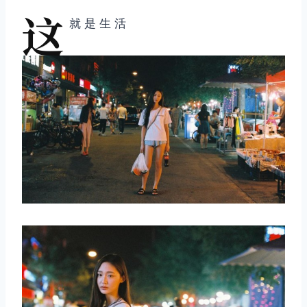
这
就 是 生 活