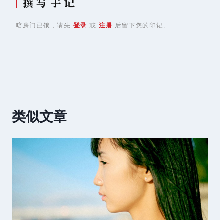
撰 写 手 记
暗房门已锁，请先
登录
或
注册
后留下您的印记。
类似文章