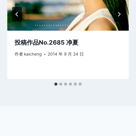
投稿作品No.2685 净夏
作者
kaicheng
2014 年 9 月 24 日