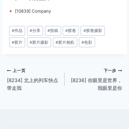
•
[10839] Company
文
#
作品
#
分享
#
投稿
#
胶卷
#
胶卷摄影
章
#
胶片
#
胶片摄影
#
胶片相机
#
色彩
标
签：
文
上一页
下一步
[8234] 北上的列车快点
[8236] 你眼里是世界，
章
带走我
我眼里是你
导
航