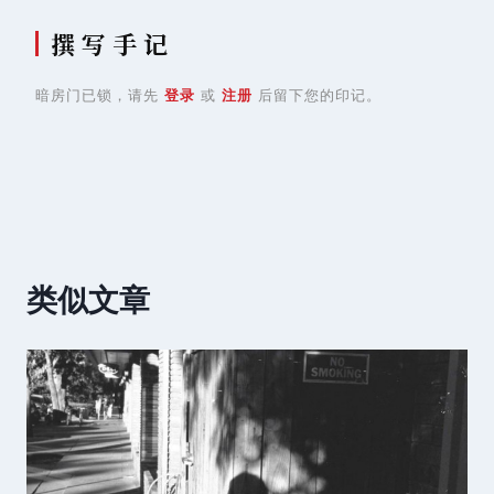
撰 写 手 记
暗房门已锁，请先
登录
或
注册
后留下您的印记。
类似文章