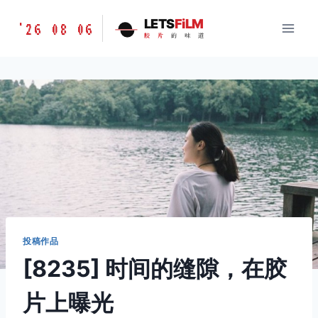
跳
胶
LETS
FiLM
'26 08 06
到
胶
片
的
味
道
片
内
的
容
味
道
LETSFILM
投稿作品
[8235] 时间的缝隙，在胶
片上曝光