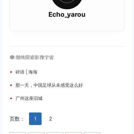
Echo_yarou
🕸️ 继续探索影像宇宙
•
碎语 | 海海
•
那一天，中国足球从未感觉这么好
•
广州这座旧城
页数：
1
2
文