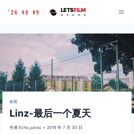
跳
胶
LETS
FiLM
'26 08 09
到
胶
片
的
味
道
片
内
的
容
味
道
LETSFILM
生活
Linz-最后一个夏天
作者
Echo_yarou
2016 年 7 月 30 日