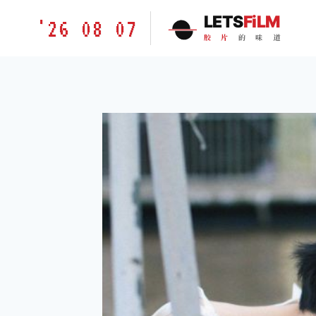
跳
胶
LETS
FiLM
'26 08 07
到
片
胶
片
的
味
道
内
的
容
味
道
LETSFILM