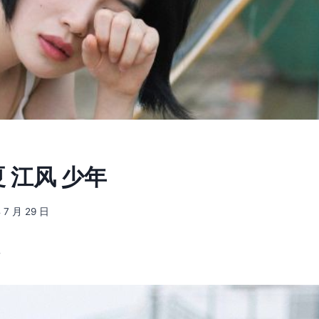
 夏 江风 少年
 7 月 29 日
年