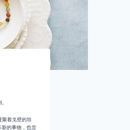
利。
凝聚着戈壁的坦
多新的事物，也尝