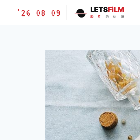
跳
胶
LETS
FiLM
'26 08 09
到
片
胶
片
的
味
道
内
的
容
味
道
LETSFILM