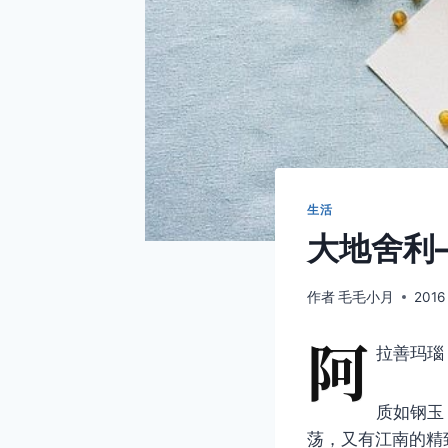
生活
大地舍利
作者
毛毛小月
2016
阿
拉善玛瑙
质如钢玉
荡，又有江南的精