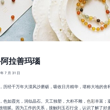
–阿拉善玛瑙
 年 7 月 31 日
，历经千万年大漠风沙磨砺，吸收日月精华，堪称大地的舍
，色如霞光，润似晶石。天工独塑，大朴不雕，
色彩
丰富；
致细腻。因为工作的关系，接触到玉石行业，认识了解了好