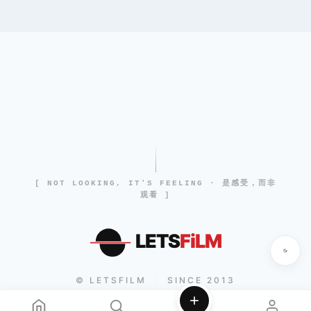
[ NOT LOOKING, IT'S FEELING · 是感受，而非
观看 ]
LETS
FiLM
© LETSFILM
SINCE 2013
|