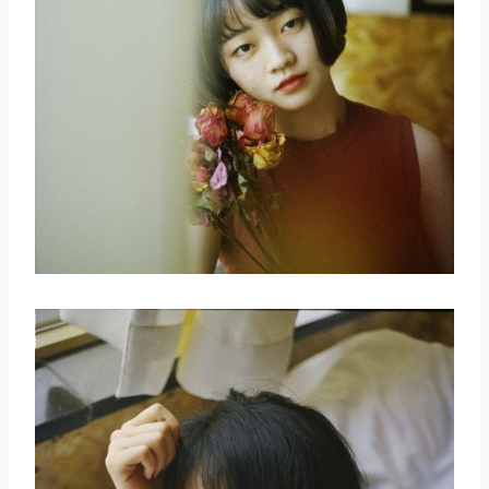
取消
搜索