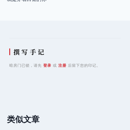
导
航
撰 写 手 记
暗房门已锁，请先
登录
或
注册
后留下您的印记。
类似文章