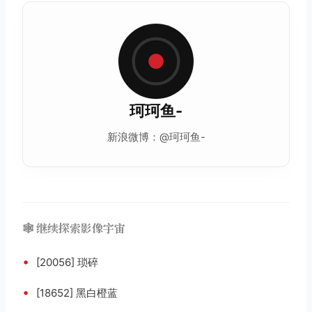
珂珂鱼-
新浪微博：@珂珂鱼-
🕸️ 继续探索影像宇宙
•
[20056] 琐碎
•
[18652] 黑白橙蓝