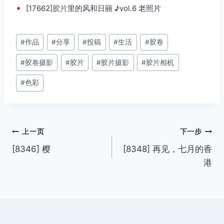
•
[17662]
胶片
里的风和日丽 ♪vol.6 老照片
文
#
作品
#
分享
#
投稿
#
生活
#
胶卷
章
#
胶卷摄影
#
胶片
#
胶片摄影
#
胶片相机
标
签：
#
色彩
文
上一页
下一步
[8346] 樱
[8348] 再见，七月的香
章
港
导
航