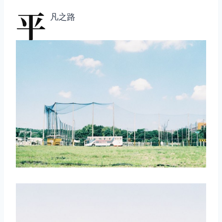
平
凡之路