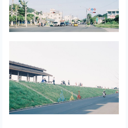
取消
搜索