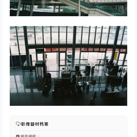
取消
搜索
影像器材档案
📷 相关相机：