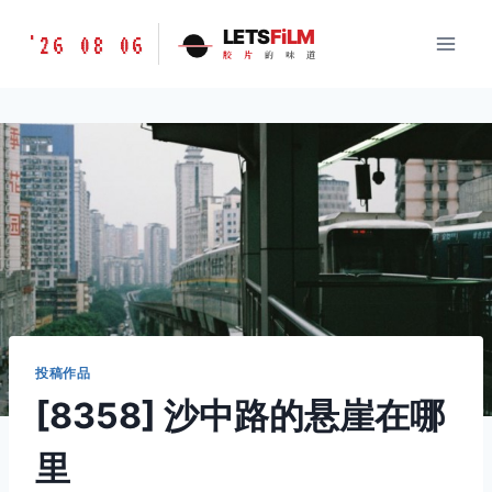
跳
胶
LETS
FiLM
'26 08 06
到
胶
片
的
味
道
片
内
的
容
味
道
LETSFILM
投稿作品
[8358] 沙中路的悬崖在哪
里