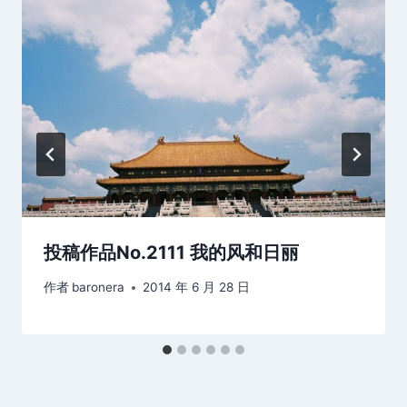
投稿作品No.2111 我的风和日丽
作者
baronera
2014 年 6 月 28 日