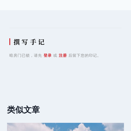
航
撰 写 手 记
暗房门已锁，请先
登录
或
注册
后留下您的印记。
类似文章