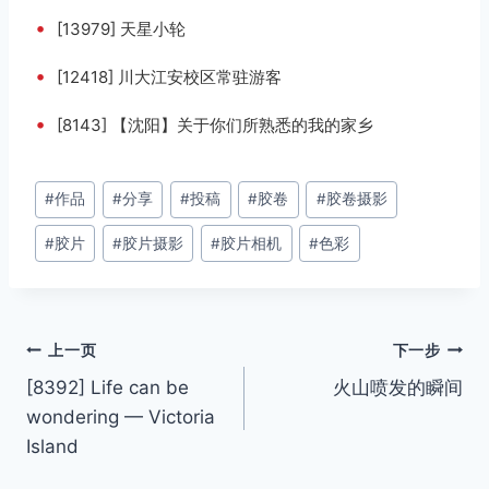
•
[13979] 天星小轮
•
[12418] 川大江安校区常驻游客
•
[8143] 【沈阳】关于你们所熟悉的我的家乡
文
#
作品
#
分享
#
投稿
#
胶卷
#
胶卷摄影
章
#
胶片
#
胶片摄影
#
胶片相机
#
色彩
标
签：
文
上一页
下一步
[8392] Life can be
火山喷发的瞬间
章
wondering — Victoria
导
Island